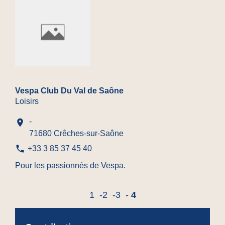
Vespa Club Du Val de Saône
Loisirs
-
location_on
71680 Crêches-sur-Saône
phone
+33 3 85 37 45 40
Pour les passionnés de Vespa.
1
-2
-3
-
4