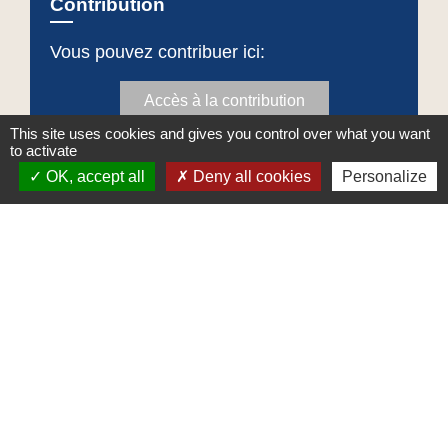
Contribution
Vous pouvez contribuer ici:
Accès à la contribution
This site uses cookies and gives you control over what you want
to activate
OK, accept all
Deny all cookies
Personalize
Contacts
Commune de Crêches-sur-Saône
Place de la Mairie - CS 60813 - 71013 CRÊCHES-
SUR-SAÔNE CEDEX
71680 Crêches-sur-Saône - FRANCE
+33 3 85 36 57 90
Contact par formulaire