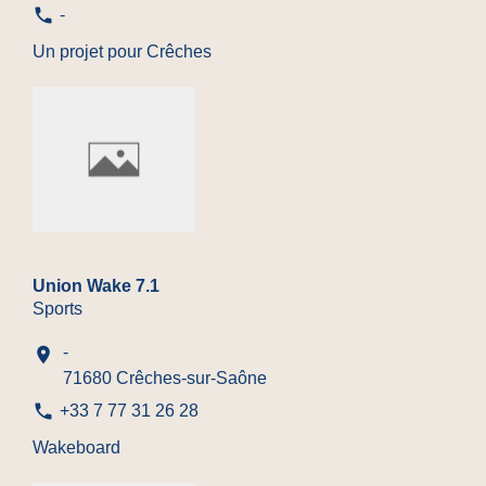
phone
-
Un projet pour Crêches
Union Wake 7.1
Sports
-
location_on
71680 Crêches-sur-Saône
phone
+33 7 77 31 26 28
Wakeboard