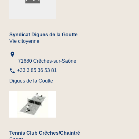
Syndicat Digues de la Goutte
Vie citoyenne
-
location_on
71680 Crêches-sur-Saône
phone
+33 3 85 36 53 81
Digues de la Goutte
Tennis Club Crêches/Chaintré