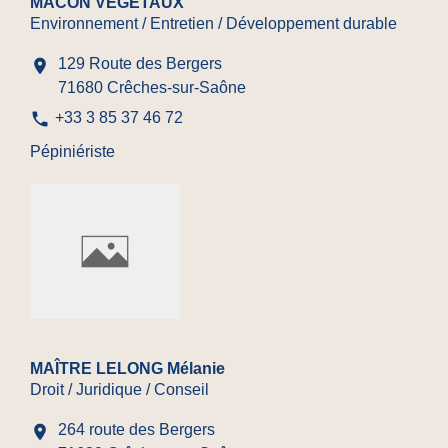
MÂCON VEGETAUX
Environnement / Entretien / Développement durable
129 Route des Bergers
location_on
71680 Crêches-sur-Saône
phone
+33 3 85 37 46 72
Pépiniériste
MAÎTRE LELONG Mélanie
Droit / Juridique / Conseil
264 route des Bergers
location_on