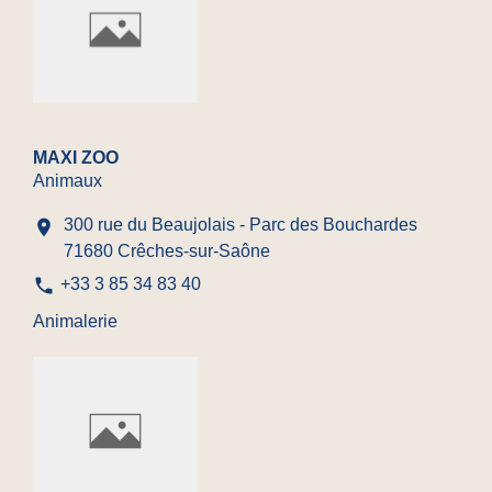
MAXI ZOO
Animaux
300 rue du Beaujolais - Parc des Bouchardes
location_on
71680 Crêches-sur-Saône
phone
+33 3 85 34 83 40
Animalerie