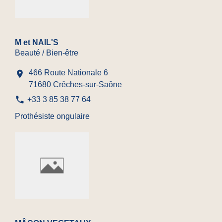
M et NAIL'S
Beauté / Bien-être
466 Route Nationale 6
location_on
71680 Crêches-sur-Saône
phone
+33 3 85 38 77 64
Prothésiste ongulaire