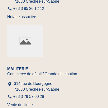
71680 Crêches-sur-Saône
phone
+33 3 85 20 12 12
Notaire associée
MALITERIE
Commerce de détail / Grande distribution
314 rue de Bourgogne
location_on
71680 Crêches-sur-Saône
phone
+33 3 79 57 00 28
Vente de literie