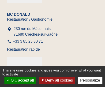
MC DONALD
Restauration / Gastronomie
230 rue du Mâconnais
location_on
71680 Crêches-sur-Saône
phone
+33 3 85 23 80 71
Restauration rapide
This site uses cookies and gives you control over what you want
to activate
OK, accept all
Deny all cookies
Personalize
MICROMANIA
Commerce de détail / Grande distribution