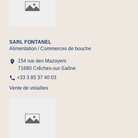
SARL FONTANEL
Alimentation / Commerces de bouche
154 rue des Mazoyers
location_on
71680 Crêches-sur-Saône
phone
+33 3 85 37 40 03
Vente de volailles