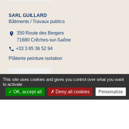
SARL GUILLARD
Bâtiments / Travaux publics
350 Route des Bergers
location_on
71680 Crêches-sur-Saône
phone
+33 3 85 36 52 94
Plâtrerie peinture isolation
This site uses cookies and gives you control over what you want
to activate
OK, accept all
Deny all cookies
Personalize
SAT'ELITE
Bâtiments / Travaux publics