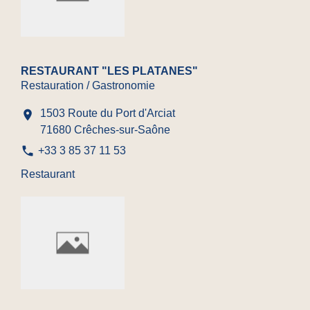
RESTAURANT "LES PLATANES"
Restauration / Gastronomie
1503 Route du Port d'Arciat
location_on
71680 Crêches-sur-Saône
phone
+33 3 85 37 11 53
Restaurant