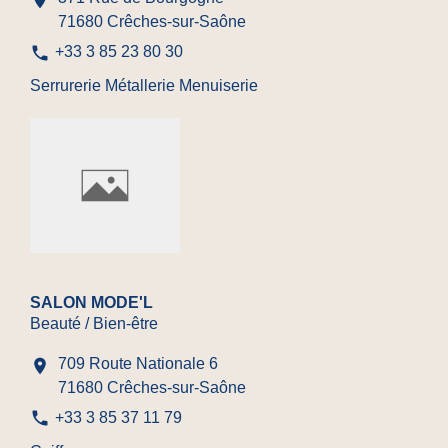
location_on
71680 Crêches-sur-Saône
phone
+33 3 85 23 80 30
Serrurerie Métallerie Menuiserie
SALON MODE'L
Beauté / Bien-être
709 Route Nationale 6
location_on
71680 Crêches-sur-Saône
phone
+33 3 85 37 11 79