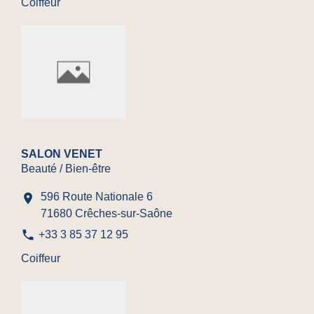
Coiffeur
SALON VENET
Beauté / Bien-être
596 Route Nationale 6
location_on
71680 Crêches-sur-Saône
phone
+33 3 85 37 12 95
Coiffeur