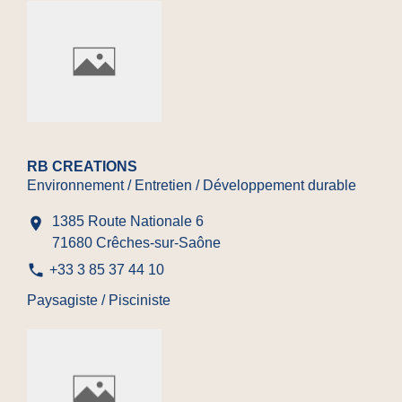
RB CREATIONS
Environnement / Entretien / Développement durable
1385 Route Nationale 6
location_on
71680 Crêches-sur-Saône
phone
+33 3 85 37 44 10
Paysagiste / Pisciniste