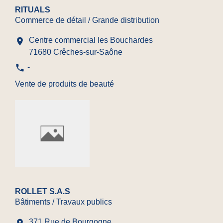
RITUALS
Commerce de détail / Grande distribution
Centre commercial les Bouchardes
location_on
71680 Crêches-sur-Saône
phone
-
Vente de produits de beauté
ROLLET S.A.S
Bâtiments / Travaux publics
371 Rue de Bourgogne