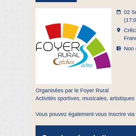
date_range
02 S
(17:0
room
Crêc
Fran
account_balance_wallet
Non 
Organisées par le Foyer Rural
Activités sportives, musicales, artistiques 
Vous pouvez également vous inscrire via l