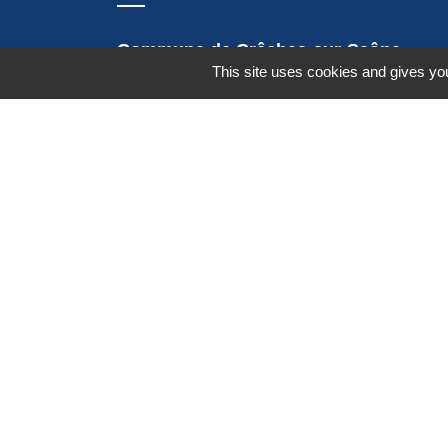
Commune de Crêches-sur-Saône
This site uses cookies and gives you
Place de la Mairie - CS 60813 - 71013
CRÊCHES-SUR-SAÔNE CEDEX
71680 Crêches-sur-Saône - FRANCE
+33 3 85 36 57 90
Contact par formulaire
Espace Réservé
Mentions légales
-
Politique de confidenti