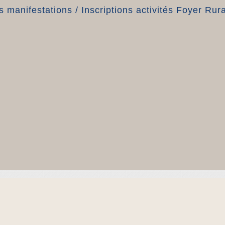
 manifestations
/
Inscriptions activités Foyer Rura