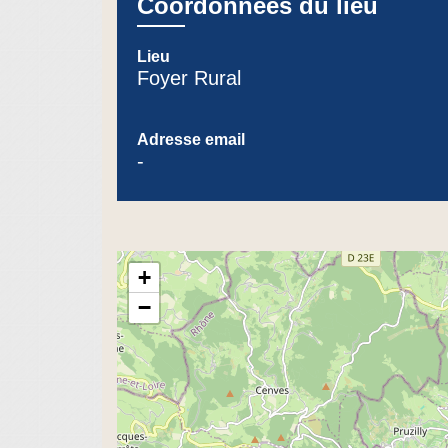
Coordonnées du lieu
Lieu
Foyer Rural
Adresse email
-
+
−