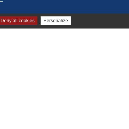
Mâconnais Beaujolais Agglomération
Deny all cookies
Personalize
Département de Saône-et-Loire
Conseil Régional Région Bourgogne
Franche Comté
Office de Tourisme de Mâcon
Préfecture de Saône et Loire
s