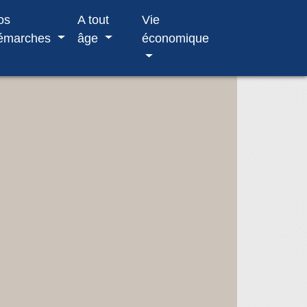
os
A tout
Vie
émarches
âge
économique