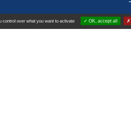
 control over what you want to activate
OK, accept all
alité
-
Accessibilité
-
Plan du site
-
Gestion des cookie