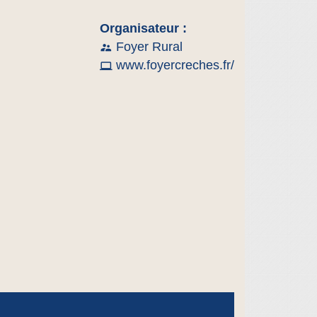
Organisateur :
Foyer Rural
supervisor_account
www.foyercreches.fr/
computer