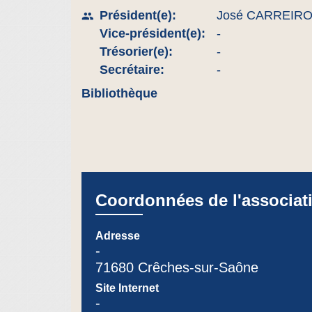
Président(e):
José CARREIR
people
Vice-président(e):
-
Trésorier(e):
-
Secrétaire:
-
Bibliothèque
Coordonnées de l'associat
Adresse
-
71680 Crêches-sur-Saône
Site Internet
-