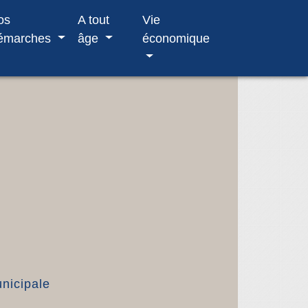
os
A tout
Vie
émarches
âge
économique
nicipale