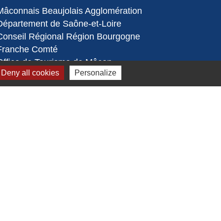
Mâconnais Beaujolais Agglomération
Département de Saône-et-Loire
Conseil Régional Région Bourgogne
Franche Comté
Office de Tourisme de Mâcon
Deny all cookies
Personalize
Préfecture de Saône et Loire
s