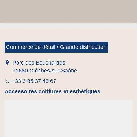
Commerce de détail / Grande distribution
location_on
Parc des Bouchardes
71680 Crêches-sur-Saône
+33 3 85 37 40 67
phone
Accessoires coiffures et esthétiques