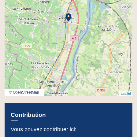
location_on
© OpenStreetMap
Leaflet
Contribution
Vous pouvez contribuer ici: